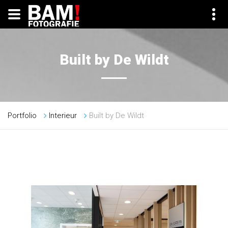
Built by De Wildt
Portfolio
Interieur
Built by De Wildt