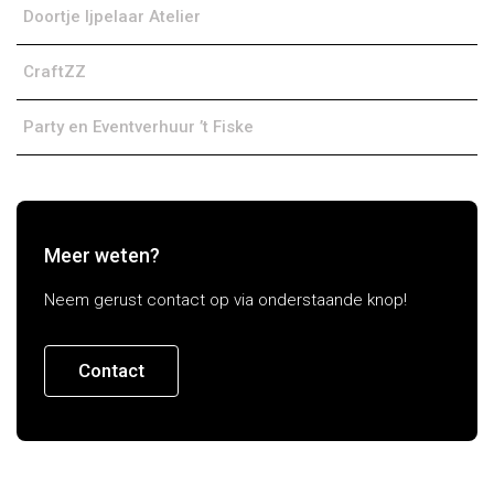
Doortje Ijpelaar Atelier
CraftZZ
Party en Eventverhuur ’t Fiske
Meer weten?
Neem gerust contact op via onderstaande knop!
Contact